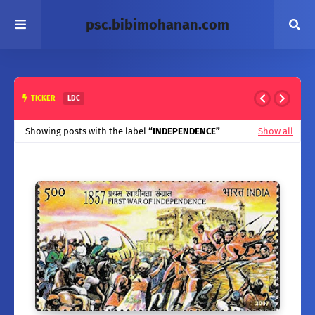
psc.bibimohanan.com
ഗവേഷണ സ്ഥാപനങ്ങൾ|Research Centres
TICKER
GK
Showing posts with the label
INDEPENDENCE
Show all