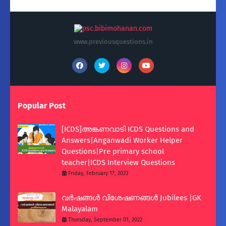
www.previousquestions.in
Popular Post
[ICDS]അങ്കണവാടി ICDS Questions and
Answers|Anganwadi Worker Helper
Questions|Pre primary school
teacher|ICDS Interview Questions
Friday, February 17, 2023
വർഷങ്ങൾ വിശേഷണങ്ങൾ Jubilees |GK
Malayalam
Thursday, September 01, 2022