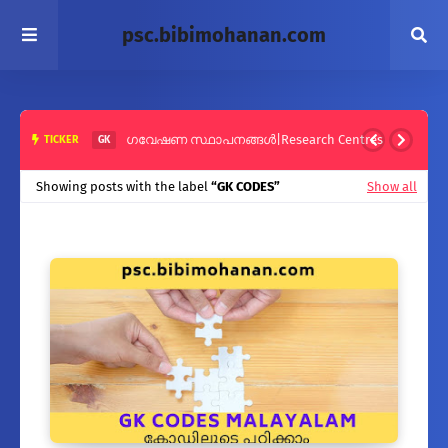
psc.bibimohanan.com
ഗവേഷണ സ്ഥാപനങ്ങൾ|Research Centres
TICKER
GK
Showing posts with the label
GK CODES
Show all