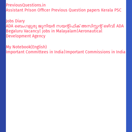
PreviousQuestions.in
Assistant Prison Officer Previous Question papers Kerala PSC
Jobs Diary
ADA ബെംഗളൂരു ജൂനിയർ സയന്റിഫിക് അസിസ്റ്റന്റ് ഒഴിവ്| ADA
Begaluru Vacancy| jobs in Malayalam|Aeronautical
Development Agency
My Notebook(English)
Important Committees in India|Important Commissions in India